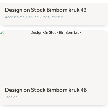
Bijzettafel
Eetkamertafel
Design on Stock Bimbom kruk 43
Salon- en bijzettafel
Accessoires
,
Hocker & Poef
,
Stoelen
Verlichting
Hanglampen
Spots
Vloerlampen
Design on Stock Bimbom kruk 48
Stoelen