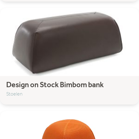
Komot
Lodes
Lundia
Matiére Grise
NORR11
Strackk
Thonet
Umage
Filter categorie:
Design on Stock Bimbom bank
Stoelen
Accessoires
Decoratie
Hocker & Poef
Wandplanken
Bank
Banken