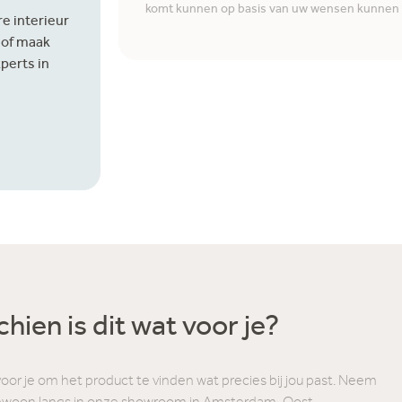
komt kunnen op basis van uw wensen kunnen w
e interieur
 of maak
perts in
hien is dit wat voor je?
voor je om het product te vinden wat precies bij jou past. Neem