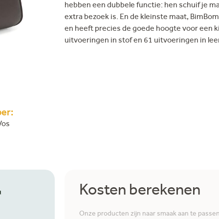
hebben een dubbele functie: hen schuif je mak
extra bezoek is. En de kleinste maat, BimBom 
en heeft precies de goede hoogte voor een ki
uitvoeringen in stof en 61 uitvoeringen in leer
er:
Vos
r
Kosten berekenen
Onze producten zijn naar smaak aan te passen i