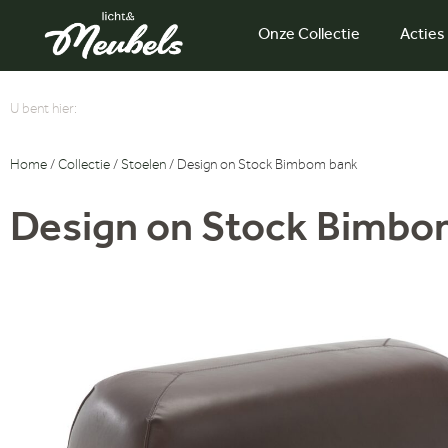
Onze Collectie
Acties
U bent hier:
Home
/
Collectie
/
Stoelen
/ Design on Stock Bimbom bank
Design on Stock Bimbo