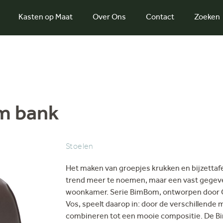
Kasten op Maat
Over Ons
Contact
Zoeken
m bank
Stoelen
Het maken van groepjes krukken en bijzettafe
trend meer te noemen, maar een vast gegeven
woonkamer. Serie BimBom, ontworpen door C
Vos, speelt daarop in: door de verschillende m
combineren tot een mooie compositie. De 