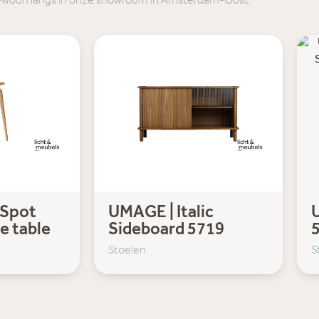
ewoon langs in onze showroom in Amsterdam-Oost.
 Spot
UMAGE | Italic
e table
Sideboard 5719
Stoelen
S