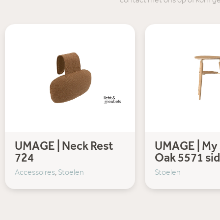
contact met ons op of kom g
UMAGE | Neck Rest
UMAGE | My
724
Oak 5571 sid
Accessoires
,
Stoelen
Stoelen