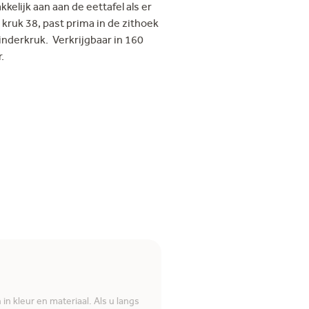
kelijk aan aan de eettafel als er
kruk 38, past prima in de zithoek
nderkruk. Verkrijgbaar in 160
.
n kleur en materiaal. Als u langs