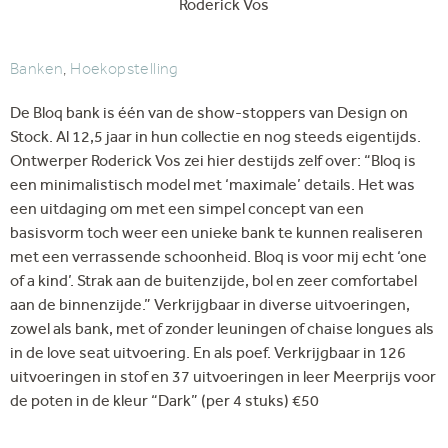
Roderick Vos
Banken
,
Hoekopstelling
De Bloq bank is één van de show-stoppers van Design on
Stock. Al 12,5 jaar in hun collectie en nog steeds eigentijds.
Ontwerper Roderick Vos zei hier destijds zelf over: “Bloq is
een minimalistisch model met ‘maximale’ details. Het was
een uitdaging om met een simpel concept van een
basisvorm toch weer een unieke bank te kunnen realiseren
met een verrassende schoonheid. Bloq is voor mij echt ‘one
of a kind’. Strak aan de buitenzijde, bol en zeer comfortabel
aan de binnenzijde.” Verkrijgbaar in diverse uitvoeringen,
zowel als bank, met of zonder leuningen of chaise longues als
in de love seat uitvoering. En als poef. Verkrijgbaar in 126
uitvoeringen in stof en 37 uitvoeringen in leer Meerprijs voor
de poten in de kleur “Dark” (per 4 stuks) €50