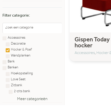
Filter categorie:
Accessoires
Gispen Today
Decoratie
hocker
Hocker & Poef
Accessoires
,
Hocker 
Wandplanken
Bank
Banken
Hoekopstelling
Love Seat
Zitbank
2-zits bank
Meer categorieën