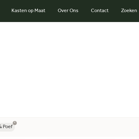
Kasten op Maat
Over Ons
Contact
Zoeken
×
& Poef