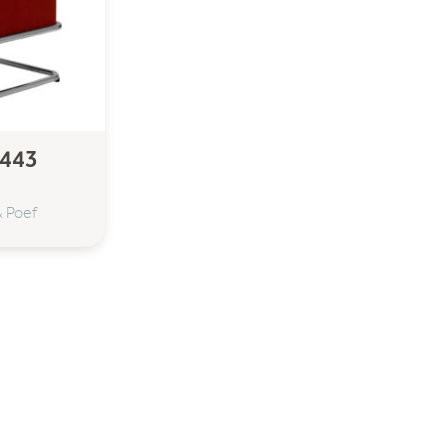
 443
& Poef