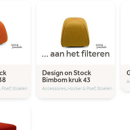
... aan het filteren
ck
Design on Stock
G
38
Bimbom kruk 43
A
 Poef
,
Stoelen
Accessoires
,
Hocker & Poef
,
Stoelen