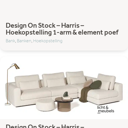
Bijzettafel
Eetkamertafel
Salon- en bijzettafel
Verlichting
Design On Stock – Harris –
Hanglampen
Hoekopstelling 1-arm & element poef
Spots
Bank
,
Banken
,
Hoekopstelling
Vloerlampen