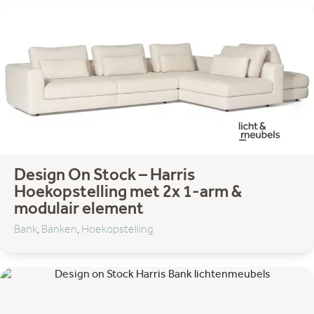
Komot
Lodes
Lundia
Matiére Grise
NORR11
Strackk
Thonet
Umage
Filter categorie:
Design On Stock – Harris
Hoekopstelling met 2x 1-arm &
modulair element
Accessoires
Bank
,
Banken
,
Hoekopstelling
Decoratie
Hocker & Poef
Wandplanken
Bank
Banken