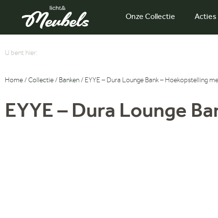
Onze Collectie
Acties
U bent hier:
Home
/
Collectie
/
Banken
/ EYYE – Dura Lounge Bank – Hoekopstelling me
EYYE – Dura Lounge Ban