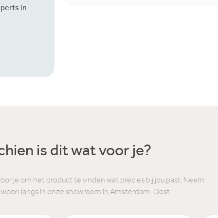
perts in
hien is dit wat voor je?
voor je om het product te vinden wat precies bij jou past. Neem
ewoon langs in onze showroom in Amsterdam-Oost.