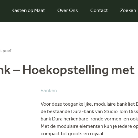
Kasten op Maat
Over Ons
Contact
Zoeken
t poef
k – Hoekopstelling met
Banken
Voor deze toegankelijke, modulaire bank liet
de bestaande Dura-bank van Studio Tom Disse
bank Dura herkenbare, ronde vormen, en ook di
Met de modulaire elementen kun je iedere ops
compact tot groots en royaal.