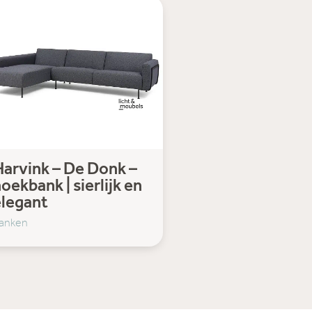
arvink – De Donk –
oekbank | sierlijk en
elegant
anken