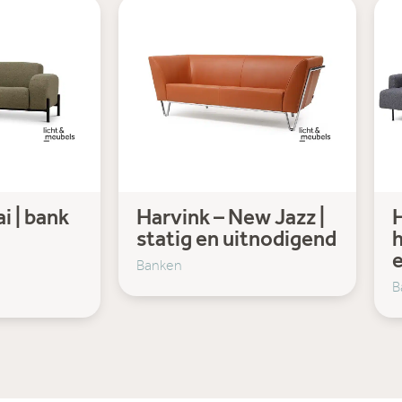
i | bank
Harvink – New Jazz |
H
statig en uitnodigend
h
Banken
B