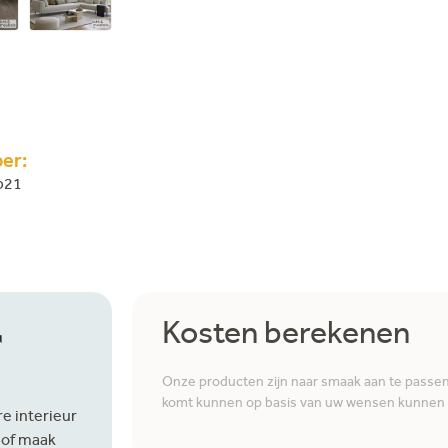
er:
b21
r
Kosten berekenen
Onze producten zijn naar smaak aan te passen i
komt kunnen op basis van uw wensen kunnen w
e interieur
 of maak