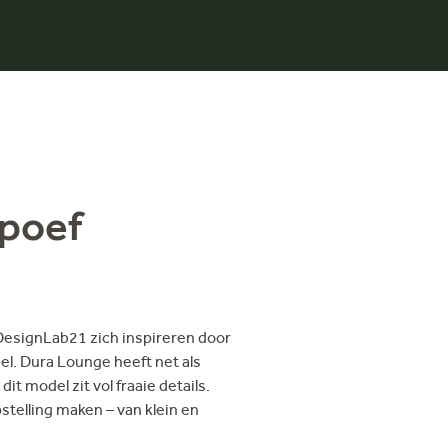
 poef
 DesignLab21 zich inspireren door
l. Dura Lounge heeft net als
t model zit vol fraaie details.
telling maken – van klein en