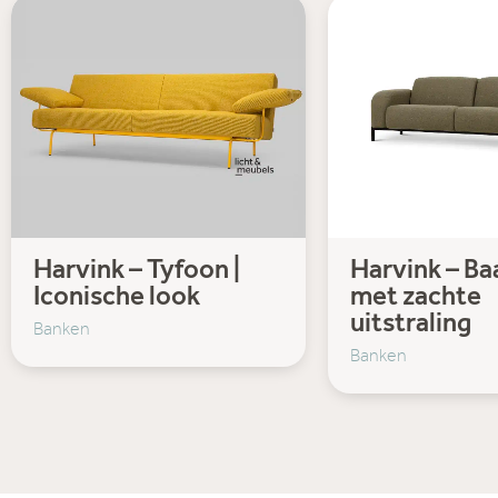
Harvink – Tyfoon |
Harvink – Baa
Iconische look
met zachte
uitstraling
Banken
Banken