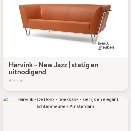
Harvink – New Jazz | statig en
uitnodigend
Banken