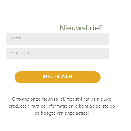
Hoekopstelling
Love Seat
Zitbank
Nieuwsbrief:
2-zits bank
Deuren
FAUTEUIL
Fauteuils
HOEKBANK
Kasten
LOVESEAT
Outlet
INSCHRIJVEN
SALONTAFEL
Salontafels
Showroom
Ontvang onze nieuwsbrief, met stylingtips, nieuwe
STOEL
producten, nuttige informatie en je bent als eerste op
Stoelen
de hoogte van onze acties!
Eetkamerstoel
Tafels