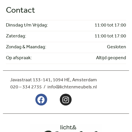
Bijzettafel
Contact
Eetkamertafel
Salon- en bijzettafel
Verlichting
Dinsdag t/m Vrijdag:
11:00 tot 17:00
Hanglampen
Zaterdag:
11:00 tot 17:00
Spots
Vloerlampen
Zondag & Maandag:
Gesloten
Op afspraak:
Altijd geopend
Javastraat 133-141,
1094 HE, Amsterdam
020 – 334 2735 / info@lichtenmeubels.nl