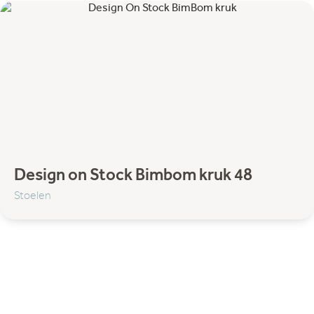
Komot
Lodes
Lundia
Matiére Grise
NORR11
Strackk
Thonet
Umage
Filter categorie:
Design on Stock Bimbom kruk 48
Stoelen
Accessoires
Decoratie
Hocker & Poef
Wandplanken
Bank
Banken