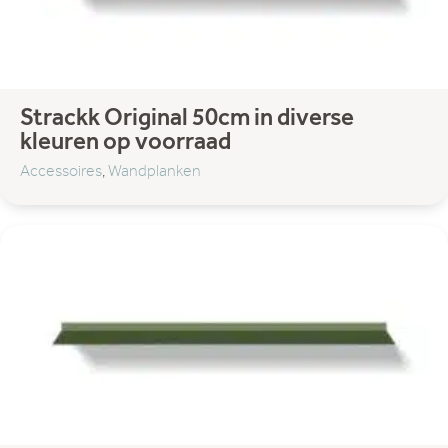
Bijzettafel
Eetkamertafel
Salon- en bijzettafel
Verlichting
Hanglampen
Strackk Original 50cm in diverse
Spots
kleuren op voorraad
Vloerlampen
Accessoires
,
Wandplanken