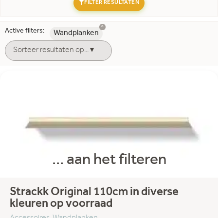
FILTER RESULTATEN
×
Active filters:
Opzoek naar een aanbieding?
Wandplanken
Aanbieding
Filter merken:
Axo light
Bree's new world
Bruck
Design on Stock
EYYE
... aan het filteren
Gelderland Design
Gispen
Grand Metal Doors
Strackk Original 110cm in diverse
Harvink
kleuren op voorraad
Jieldé