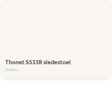
Komot
Lodes
Lundia
Matiére Grise
NORR11
Strackk
Thonet
Umage
Filter categorie:
Thonet S533R sledestoel
Stoelen
Accessoires
Decoratie
Hocker & Poef
Wandplanken
Bank
Banken