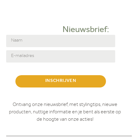
Hoekopstelling
Love Seat
Zitbank
Nieuwsbrief:
2-zits bank
Deuren
FAUTEUIL
Fauteuils
HOEKBANK
Kasten
LOVESEAT
Outlet
INSCHRIJVEN
SALONTAFEL
Salontafels
Showroom
Ontvang onze nieuwsbrief, met stylingtips, nieuwe
STOEL
producten, nuttige informatie en je bent als eerste op
Stoelen
de hoogte van onze acties!
Eetkamerstoel
Tafels