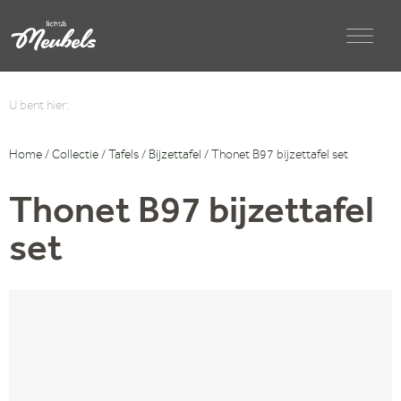
U bent hier:
Home
/
Collectie
/
Tafels
/
Bijzettafel
/ Thonet B97 bijzettafel set
Thonet B97 bijzettafel
set