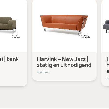
i | bank
Harvink – New Jazz |
H
statig en uitnodigend
h
Banken
B