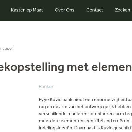
Kasten op Maat
Over Ons
Contact
Zoeken
nt poef
ekopstelling met elemen
Banken
Eyye Kuvio bank biedt een enorme vrijheid a
rug en de arm van het ontwerp gelijk hebben
verschillende manieren combineren: arm teg
meerdere elementen, een ziteiland creëren – 
indelingsideeën. Daarnaast is Kuvio geschikt 