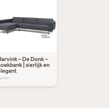
arvink – De Donk –
oekbank | sierlijk en
elegant
anken