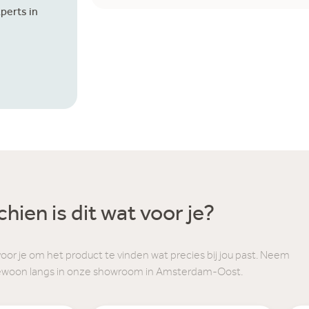
perts in
hien is dit wat voor je?
voor je om het product te vinden wat precies bij jou past. Neem
ewoon langs in onze showroom in Amsterdam-Oost.