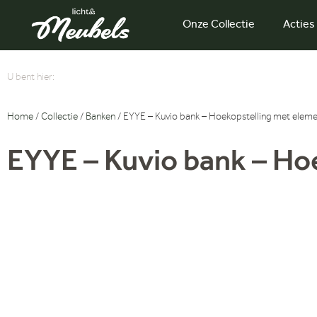
Onze Collectie
Acties
U bent hier:
Home
/
Collectie
/
Banken
/ EYYE – Kuvio bank – Hoekopstelling met eleme
EYYE – Kuvio bank – Ho