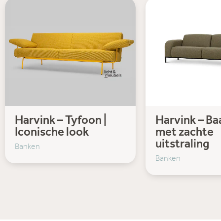
Harvink – Tyfoon |
Harvink – Baa
Iconische look
met zachte
uitstraling
Banken
Banken