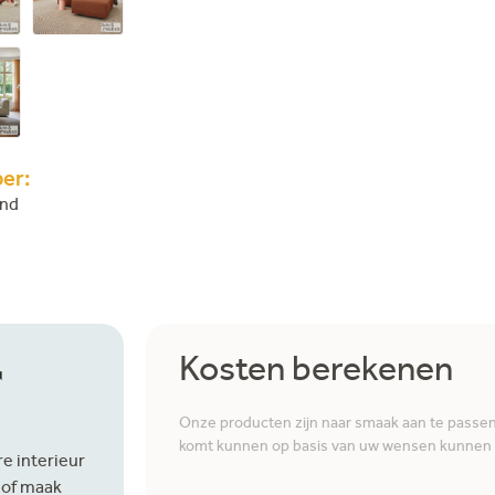
er:
end
r
Kosten berekenen
Onze producten zijn naar smaak aan te passen i
komt kunnen op basis van uw wensen kunnen w
e interieur
 of maak