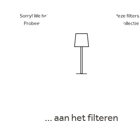
Sorry! We hebben niets kunnen vinden met deze filters.
Probeer het nog eens binnen onze volledige collectie
NAAR ONZE HELE COLLECTIE
... aan het filteren