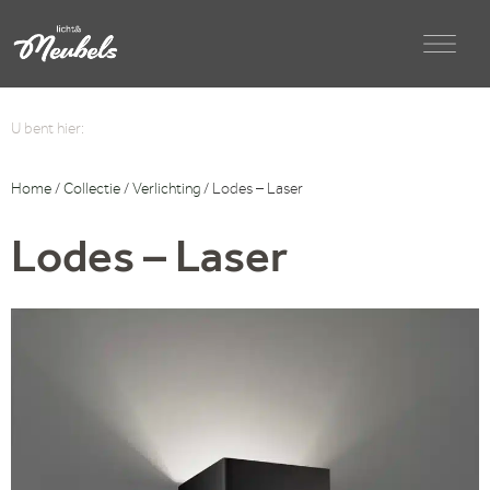
U bent hier:
Home
/
Collectie
/
Verlichting
/ Lodes – Laser
Lodes – Laser