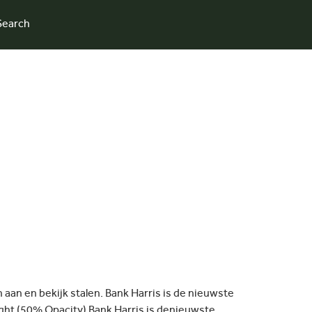
Search
 aan en bekijk stalen. Bank Harris is de nieuwste
hlight (50% Opacity) Bank Harris is denieuwste