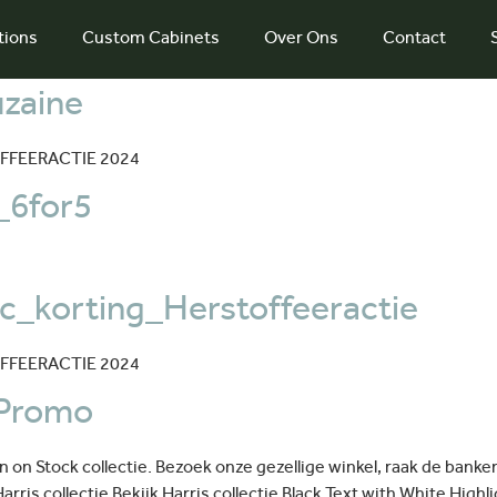
tions
Custom Cabinets
Over Ons
Contact
zaine
OFFEERACTIE 2024
_6for5
c_korting_Herstoffeeractie
OFFEERACTIE 2024
 Promo
 on Stock collectie. Bezoek onze gezellige winkel, raak de banken
arris collectie Bekijk Harris collectie Black Text with White Hig