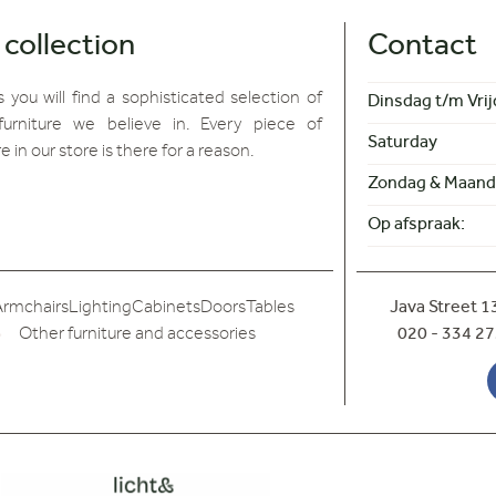
 collection
Contact
 you will find
a sophisticated selection of
Dinsdag t/m Vrij
furniture we believe in. Every piece of
Saturday
re in our store is there for a reason.
Zondag & Maand
Op afspraak:
Armchairs
Lighting
Cabinets
Doors
Tables
Java Street 
Other furniture and accessories
020 - 334 27