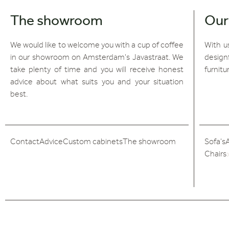
The showroom
Our
We would like to welcome you with a cup of coffee
With us
in our showroom on Amsterdam's Javastraat. We
design
take plenty of time and you will receive honest
furnitu
advice about what suits you and your situation
best.
Contact
Advice
Custom cabinets
The showroom
Sofa's
Chairs