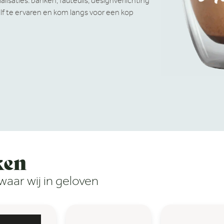
isaties: banken, fauteuils, designverlichting
lf te ervaren en kom langs voor een kop
ken
aar wij in geloven