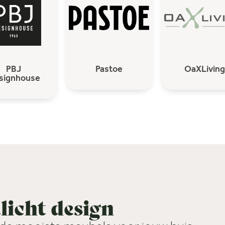
PBJ
Pastoe
OaXLiving
signhouse
licht design