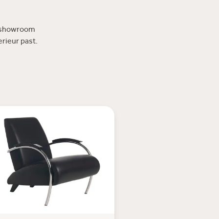
e showroom
terieur past.