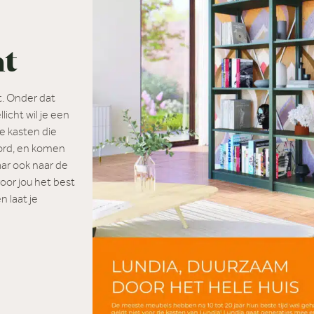
at
.
Onder dat
licht wil je een
 kasten die
word, en komen
ar ook naar de
voor jou het best
n laat je