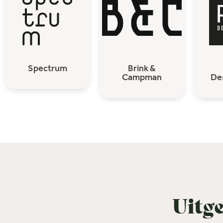
Spectrum
Brink &
Campman
De
Uitge