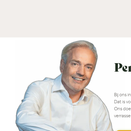
Pe
Bij ons 
Dat is v
Ons doel
verrasse